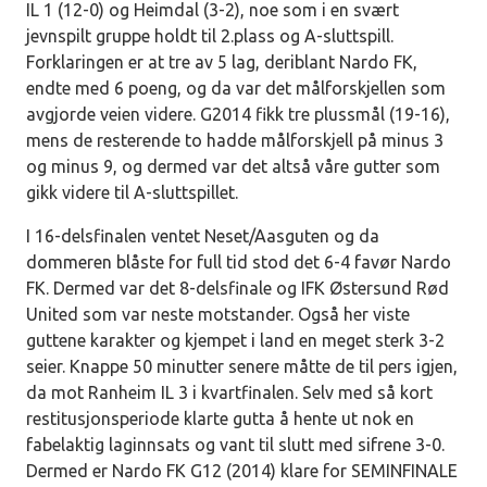
IL 1 (12-0) og Heimdal (3-2), noe som i en svært
jevnspilt gruppe holdt til 2.plass og A-sluttspill.
Forklaringen er at tre av 5 lag, deriblant Nardo FK,
endte med 6 poeng, og da var det målforskjellen som
avgjorde veien videre. G2014 fikk tre plussmål (19-16),
mens de resterende to hadde målforskjell på minus 3
og minus 9, og dermed var det altså våre gutter som
gikk videre til A-sluttspillet.
I 16-delsfinalen ventet Neset/Aasguten og da
dommeren blåste for full tid stod det 6-4 favør Nardo
FK. Dermed var det 8-delsfinale og IFK Østersund Rød
United som var neste motstander. Også her viste
guttene karakter og kjempet i land en meget sterk 3-2
seier. Knappe 50 minutter senere måtte de til pers igjen,
da mot Ranheim IL 3 i kvartfinalen. Selv med så kort
restitusjonsperiode klarte gutta å hente ut nok en
fabelaktig laginnsats og vant til slutt med sifrene 3-0.
Dermed er Nardo FK G12 (2014) klare for SEMINFINALE