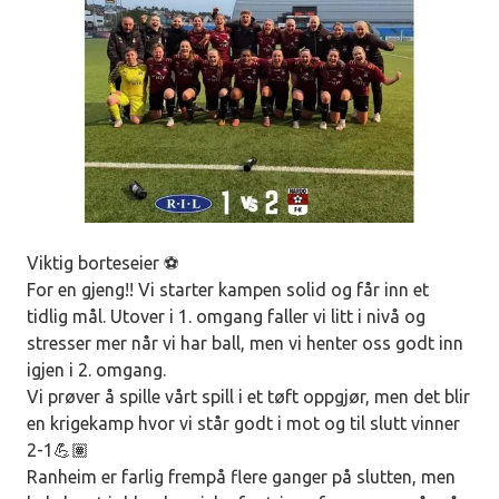
Viktig borteseier ⚽️
For en gjeng!! Vi starter kampen solid og får inn et
tidlig mål. Utover i 1. omgang faller vi litt i nivå og
stresser mer når vi har ball, men vi henter oss godt inn
igjen i 2. omgang.
Vi prøver å spille vårt spill i et tøft oppgjør, men det blir
en krigekamp hvor vi står godt i mot og til slutt vinner
2-1💪🏽
Ranheim er farlig frempå flere ganger på slutten, men