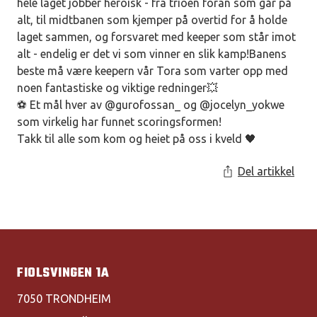
hele laget jobber heroisk - fra trioen foran som går på
alt, til midtbanen som kjemper på overtid for å holde
laget sammen, og forsvaret med keeper som står imot
alt - endelig er det vi som vinner en slik kamp!Banens
beste må være keepern vår Tora som varter opp med
noen fantastiske og viktige redninger💥
⚽️ Et mål hver av @gurofossan_ og @jocelyn_yokwe
som virkelig har funnet scoringsformen!
Takk til alle som kom og heiet på oss i kveld 🖤
Del artikkel
FIOLSVINGEN 1A
7050 TRONDHEIM