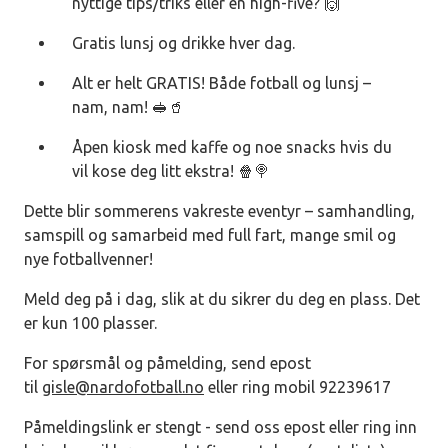
nyttige tips/triks eller en high-five? 🙌
Gratis lunsj og drikke hver dag.
Alt er helt GRATIS! Både fotball og lunsj –
nam, nam! 🥪🥤
Åpen kiosk med kaffe og noe snacks hvis du
vil kose deg litt ekstra! 🍿🍭
Dette blir sommerens vakreste eventyr – samhandling,
samspill og samarbeid med full fart, mange smil og
nye fotballvenner!
Meld deg på i dag, slik at du sikrer du deg en plass. Det
er kun 100 plasser.
For spørsmål og påmelding, send epost
til
gisle@nardofotball.no
eller ring mobil 92239617
Påmeldingslink er stengt - send oss epost eller ring inn