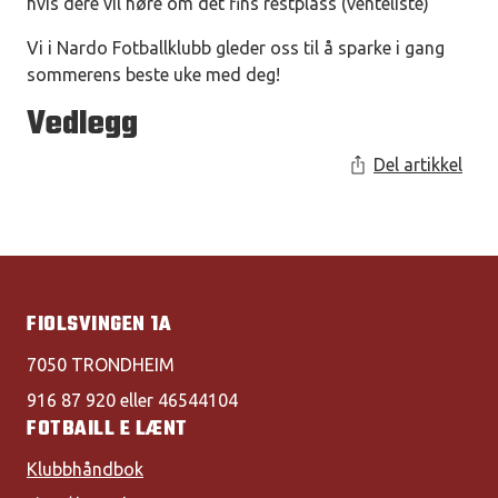
hvis dere vil høre om det fins restplass (venteliste)
Vi i Nardo Fotballklubb gleder oss til å sparke i gang
sommerens beste uke med deg!
Vedlegg
Del artikkel
FIOLSVINGEN 1A
7050 TRONDHEIM
916 87 920 eller 46544104
FOTBAILL E LÆNT
Klubbhåndbok