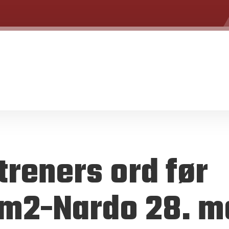
treners ord før
m2-Nardo 28. m