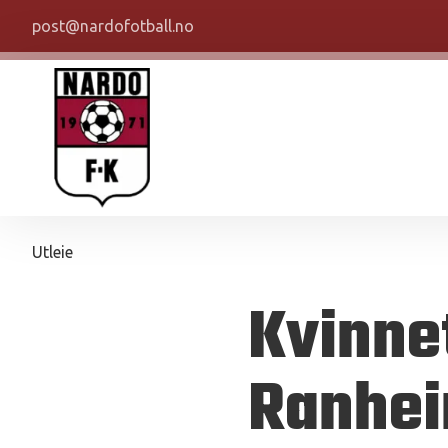
post@nardofotball.no
Utleie
Kvinne
Ranhei