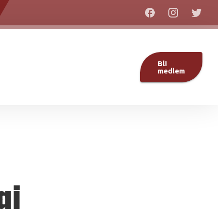
Bli
medlem
ai