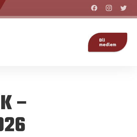
Bli
medlem
FK –
026