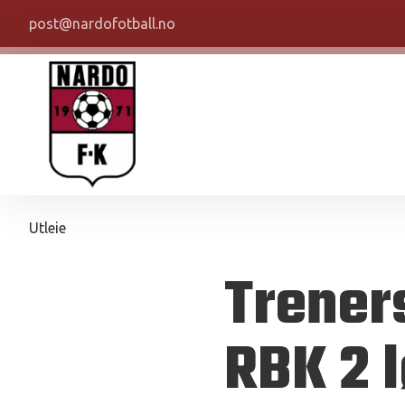
post@nardofotball.no
Utleie
Trener
RBK 2 l