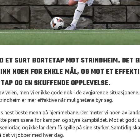
D ET SURT BORTETAP MOT STRINDHEIM. DET B
INN NOEN FOR ENKLE MÅL, OG MOT ET EFFEKT
 TAP OG EN SKUFFENDE OPPLEVELSE.
v veien, men vi er ikke gode nok i de avgjørende situasjonene. 
trindheim er mer effektive når mulighetene byr seg.
s nest beste menn på hjemmebane. Der møter vi noen av land
sette premissene for kampen og styre kampbildet. Mot et godt s
seniorlag og ikke lar dem få spille på sine styrker. Samtidig skal
å det vi jobber med hver dag.